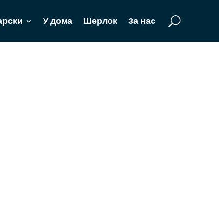
арски
У дома
Шерлок
За нас