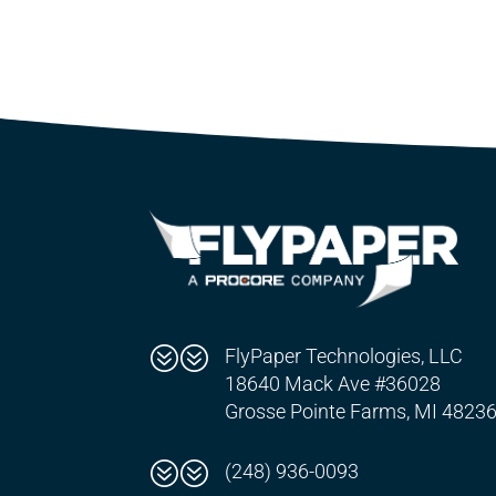
??
FlyPaper Technologies, LLC
18640 Mack Ave #36028
Grosse Pointe Farms, MI 4823
??
(248) 936-0093