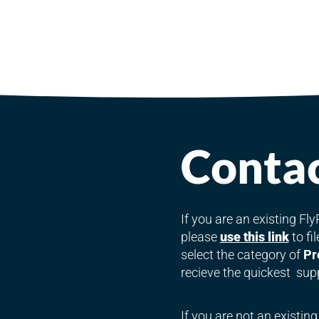
Conta
If you are an existing F
please
use this link
to fi
select the category of
Pr
6
recieve the quickest sup
If you are not an existin