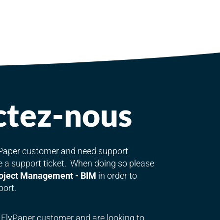
ctez-nous
lyPaper customer and need support
le a support ticket. When doing so please
oject Management - BIM
in order to
port.
g FlyPaper customer and are looking to