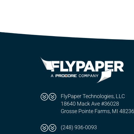
??
FlyPaper Technologies, LLC
18640 Mack Ave #36028
Grosse Pointe Farms, MI 4823
??
(248) 936-0093