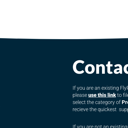
Conta
If you are an existing F
please
use this link
to fi
select the category of
Pr
6
recieve the quickest sup
If you are not an existin