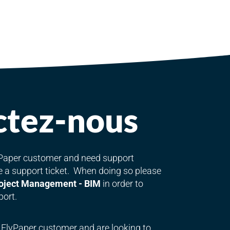
ctez-nous
lyPaper customer and need support
le a support ticket. When doing so please
oject Management - BIM
in order to
port.
g FlyPaper customer and are looking to