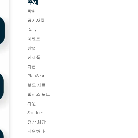
주제
학원
공지사항
Daily
이벤트
방법
신제품
다른
PlanScan
보도 자료
릴리즈 노트
자원
Sherlock
정상 회담
지원하다