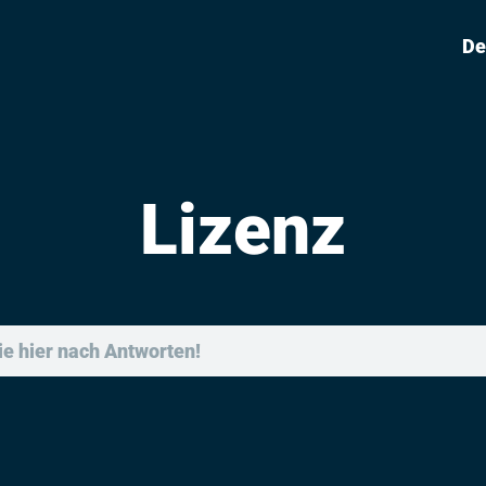
De
Lizenz