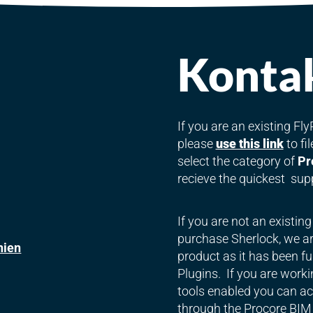
Kontak
If you are an existing F
please
use this link
to fi
select the category of
Pr
recieve the quickest sup
If you are not an existin
purchase Sherlock, we are
nien
product as it has been fu
Plugins. If you are worki
tools enabled you can acc
through the Procore BIM 