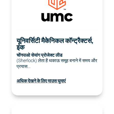
समूहीकृत करने में कठिन समय और प्रयास लेता है।
(1टीपी2टी) मेरे दैनिक कार्य से हटकर संघर्षों को
यूनिवर्सिटी मैकेनिकल कॉन्ट्रैक्टर्स,
चांगपाओ सेयांग
इंक
यूएमसी
चोंगपाओ सेयांग प्रोजेक्ट लीड
(Sherlock) लेता है
थकाऊ
समूह बनाने में समय और
प्रयास...
अधिक देखने के लिए माउस घुमाएं