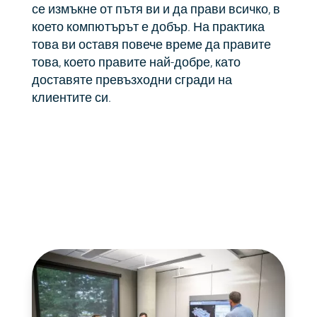
се измъкне от пътя ви и да прави всичко, в
което компютърът е добър. На практика
това ви оставя повече време да правите
това, което правите най-добре, като
доставяте превъзходни сгради на
клиентите си.
Екипът на FlyPaper
Екипът на FlyPaper