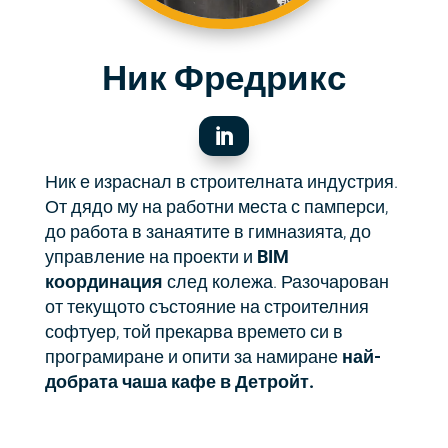
Ник Фредрикс

Ник е израснал в строителната индустрия.
От дядо му на работни места с памперси,
до работа в занаятите в гимназията, до
управление на проекти и
BIM
координация
след колежа. Разочарован
от текущото състояние на строителния
софтуер, той прекарва времето си в
програмиране и опити за намиране
най-
добрата чаша кафе в Детройт.