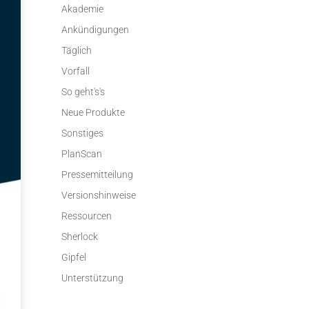
Akademie
Ankündigungen
Täglich
Vorfall
So geht's's
Neue Produkte
Sonstiges
PlanScan
Pressemitteilung
Versionshinweise
Ressourcen
Sherlock
Gipfel
Unterstützung