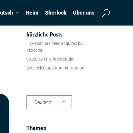
utsch
Heim
Sherlock
Über uns
kürzliche Posts
FlyPaper has been acquired by
Procore!
v3.3.0 von FlyPaper ist da!
Sherlock Cloud-Kommunikation
Deutsch
Themen