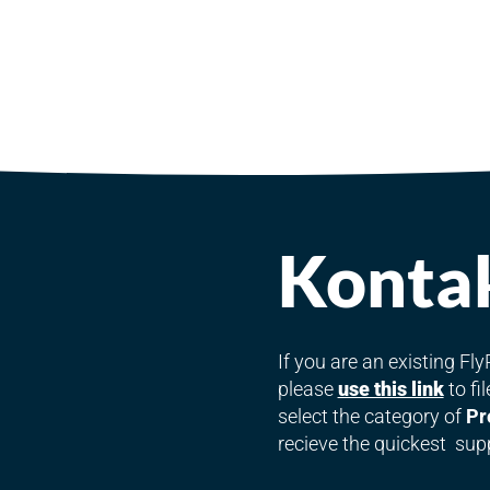
Kontak
If you are an existing F
please
use this link
to fi
select the category of
Pr
recieve the quickest sup