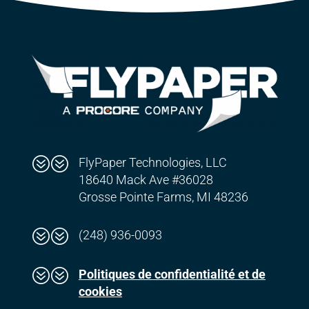
??
FlyPaper Technologies, LLC
18640 Mack Ave #36028
Grosse Pointe Farms, MI 48236
??
(248) 936-0093
??
Politiques de confidentialité et de
cookies