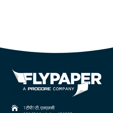

1टीपी1टी, एलएलसी