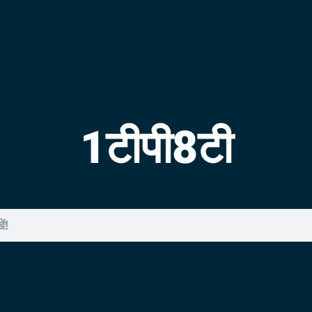
1टीपी8टी