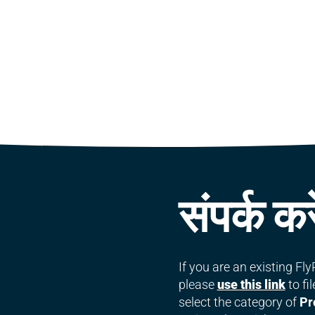
संपर्क करे
If you are an existing F
please
use this link
to fi
select the category of
Pr