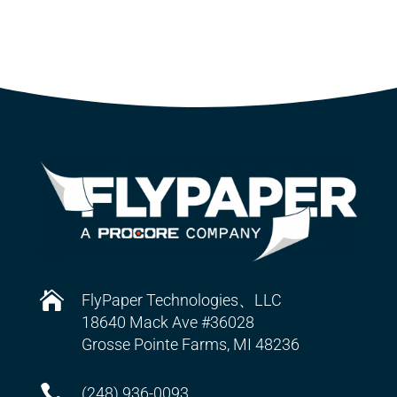

FlyPaper Technologies、LLC
18640 Mack Ave #36028
Grosse Pointe Farms, MI 48236

(248) 936-0093