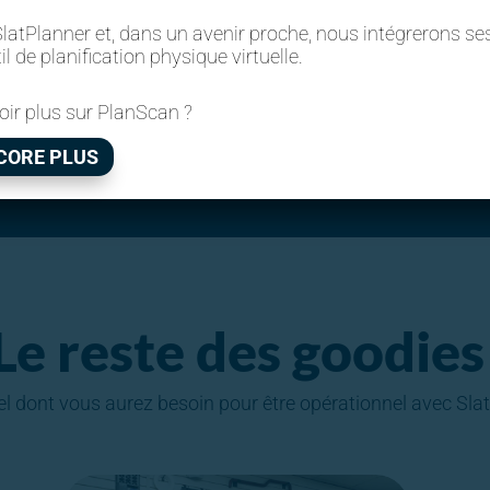
autocollants). Nous vous
r
latPlanner et, dans un avenir proche, nous intégrerons se
recommandons de commencer avec un
qu
l de planification physique virtuelle.
paquet pour chaque boîte de SlatNotes.
oir plus sur PlanScan ?
AJOUTER AU PANIER
CORE PLUS
Le reste des goodies
el dont vous aurez besoin pour être opérationnel avec Slat