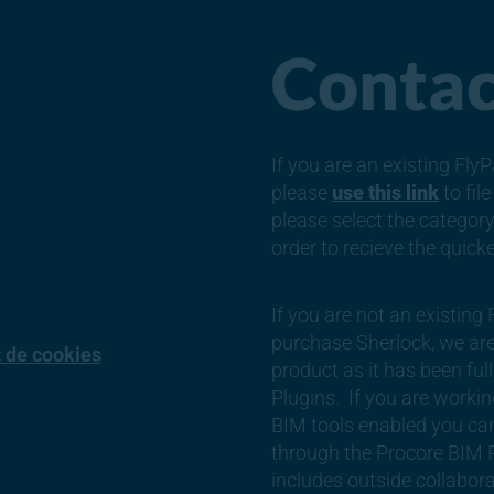
Contac
If you are an existing Fl
please
use this link
to fil
please select the categor
6
order to recieve the quick
If you are not an existing
purchase Sherlock, we are 
t de cookies
product as it has been ful
Plugins. If you are workin
BIM tools enabled you can
through the Procore BIM P
includes outside collaborat