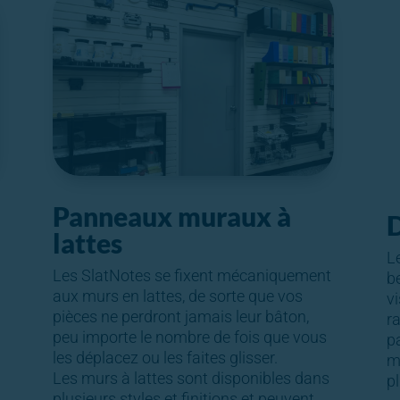
Panneaux muraux à
D
lattes
L
Les SlatNotes se fixent mécaniquement
b
aux murs en lattes, de sorte que vos
v
pièces ne perdront jamais leur bâton,
r
peu importe le nombre de fois que vous
pa
les déplacez ou les faites glisser.
m
Les murs à lattes sont disponibles dans
pl
plusieurs styles et finitions et peuvent