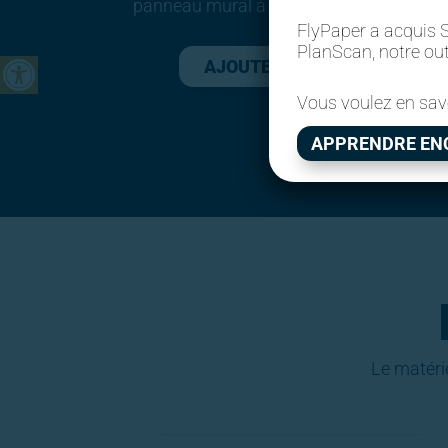
panneau mural à lattes 4X8.
FlyPaper a acquis S
Ouvrir la barre d’outils
PlanScan, notre outi
AJOUTER AU PANIER
Vous voulez en sav
APPRENDRE EN
Le matéri