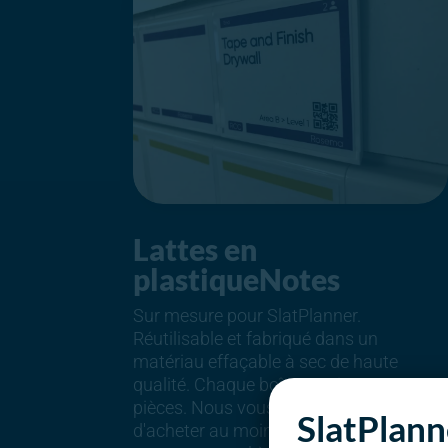
Lattes en
plastiqueNotes
‍Sur mesure pour SlatPlanner.
Réutilisable et fabriqué dans un
matériau effaçable à sec de haute
qualité. Chaque boîte contient 100
pièces. Nous vous recommandons
SlatPlann
d'acheter au moins deux boîtes par