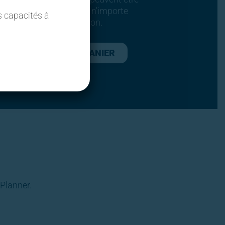
apidement assemblés à n'importe
s capacités à
elle taille et configuration.
AJOUTER AU PANIER
Planner.