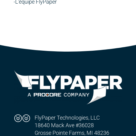
-L'équipe FlyPaper
??
FlyPaper Technologies, LLC
18640 Mack Ave #36028
Grosse Pointe Farms, MI 48236